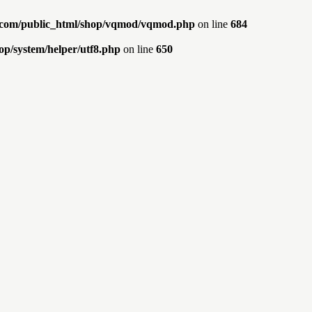
s.com/public_html/shop/vqmod/vqmod.php
on line
684
op/system/helper/utf8.php
on line
650