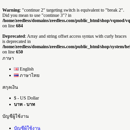
Warning
: "continue 2" targeting switch is equivalent to "break 2".
Did you mean to use "continue 3"? in
/home/zeedless/domains/zeedless.com/public_html/shop/vqmod/
on line
684
Deprecated
: Array and string offset access syntax with curly braces
is deprecated in
/home/zeedless/domains/zeedless.com/public_html/shop/system/he
on line
650
ภาษา
English
ภาษาไทย
สกุลเงิน
$ - US Dollar
บาท - บาท
บัญชีผู้ใช้งาน
บัญชีผู้ใช้งาน